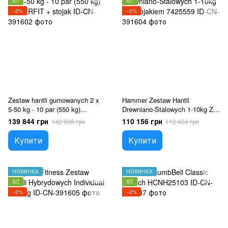
ХІТ
ХІТ
−2%
−2%
Zestaw hantli gumowanych 2 x
Hammer Zestaw Hantli
5-50 kg - 10 par (550 kg)
Drewniano-Stalowych 1-10kg Ze
UNDERFIT + stojak
Stojakiem 7425559
139 844 грн
110 156 грн
142 698 грн
112 404 грн
Купити
Купити
НОВИНКА
НОВИНКА
ХІТ
ХІТ
−2%
−2%