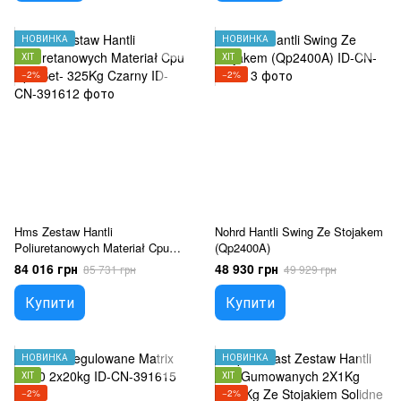
НОВИНКА
НОВИНКА
ХІТ
ХІТ
−2%
−2%
Hms Zestaw Hantli
Nohrd Hantli Swing Ze Stojakem
Poliuretanowych Materiał Cpu
(Qp2400A)
Hpc Set- 325Kg Czarny
84 016 грн
48 930 грн
85 731 грн
49 929 грн
Купити
Купити
НОВИНКА
НОВИНКА
ХІТ
ХІТ
−2%
−2%