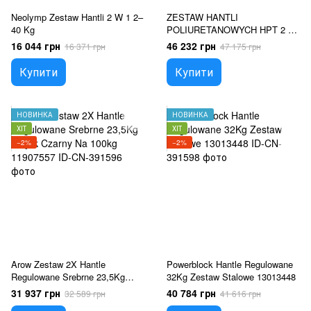
Neolymp Zestaw Hantli 2 W 1 2–
ZESTAW HANTLI
40 Kg
POLIURETANOWYCH HPT 2 x
1 - 10 KG (110 KG) + STOJAK
16 044 грн
46 232 грн
16 371 грн
47 175 грн
STR37 HMS
Купити
Купити
НОВИНКА
НОВИНКА
ХІТ
ХІТ
−2%
−2%
Arow Zestaw 2X Hantle
Powerblock Hantle Regulowane
Regulowane Srebrne 23,5Kg
32Kg Zestaw Stalowe 13013448
Stojak Czarny Na 100kg
31 937 грн
40 784 грн
32 589 грн
41 616 грн
11907557