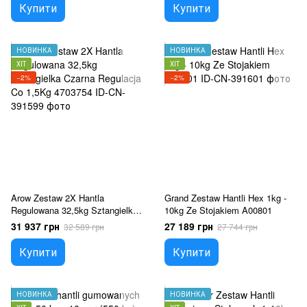
Купити
Купити
НОВИНКА
НОВИНКА
ХІТ
ХІТ
−2%
−2%
Arow Zestaw 2X Hantla
Grand Zestaw Hantli Hex 1kg -
Regulowana 32,5kg Sztangielka
10kg Ze Stojakiem A00801
Czarna Regulacja Co 1,5Kg
31 937 грн
27 189 грн
32 589 грн
27 744 грн
4703754
Купити
Купити
НОВИНКА
НОВИНКА