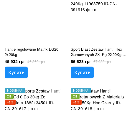
Hantle regulowane Matrix DB20
Sport Blast Zestaw Hantli Hex
2x20kg
Gumowanych 2X1Kg 2X20Kg Ze
Stojakiem Solidne 240Kg
45 932 грн
66 623 грн
46 869 грн
67 983 грн
11963750
Купити
Купити
НОВИНКА
НОВИНКА
ХІТ
ХІТ
−2%
−2%