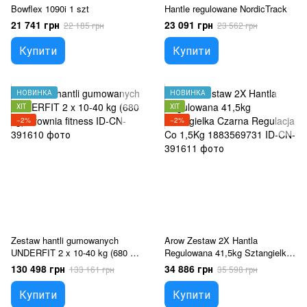
Bowflex 1090i 1 szt
Hantle regulowane NordicTrack
21 741 грн
23 091 грн
22 185 грн
23 562 грн
Купити
Купити
НОВИНКА
НОВИНКА
ХІТ
ХІТ
−2%
−2%
Zestaw hantli gumowanych
Arow Zestaw 2X Hantla
UNDERFIT 2 x 10-40 kg (680 kg)
Regulowana 41,5kg Sztangielka
siłownia fitness
Czarna Regulacja Co 1,5Kg
130 498 грн
34 886 грн
133 161 грн
35 598 грн
1883569731
Купити
Купити