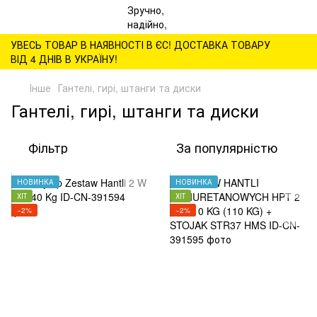
УВЕСЬ ТОВАР В НАЯВНОСТІ В ЄС! ДОСТАВКА ТОВАРУ
ВІД 4 ДНІВ В УКРАЇНУ!
Інше
Гантелі, гирі, штанги та диски
Гантелі, гирі, штанги та диски
Фільтр
За популярністю
НОВИНКА
НОВИНКА
ХІТ
ХІТ
−2%
−2%