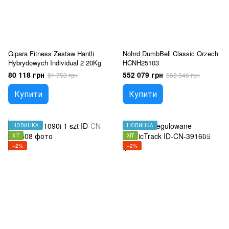
Gipara Fitness Zestaw Hantli
Nohrd DumbBell Classic Orzech
Hybrydowych Individual 2 20Kg
HCNH25103
80 118 грн
552 079 грн
81 753 грн
563 346 грн
Купити
Купити
НОВИНКА
НОВИНКА
ХІТ
ХІТ
−2%
−2%