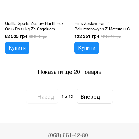
Gorilla Sports Zestaw Hantli Hex
Hms Zestaw Hantli
Od 6 Do 30kg Ze Stojakiem
Poliuretanowych Z Materiału Cpu
1882134501
450Kg Hpc Czarny
62 525 грн
122 351 грн
63 801 грн
124 848 грн
Купити
Купити
Показати ще 20 товарів
Назад
Вперед
1
з 13
(068) 661-42-80