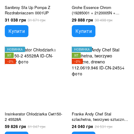
Sanibroy Sfa Up Pompa Z
Grohe Essence Chrom
Rozdrabniaczem 0001UP
(19285001 + 2120005N +
35501000 + 2765205)
31 038 грн
29 888 грн
31 671 грн
30 498 грн
Купити
Купити
НОВИНКА
НОВИНКА
ХІТ
ХІТ
−2%
−2%
Insinkerator Chłodziarka Cwt150-
Franke Andy Chef Stal
2 45528A
szlachetna, tworzywo sztuczne,
drewno 112.0619.946
59 826 грн
24 040 грн
61 047 грн
24 531 грн