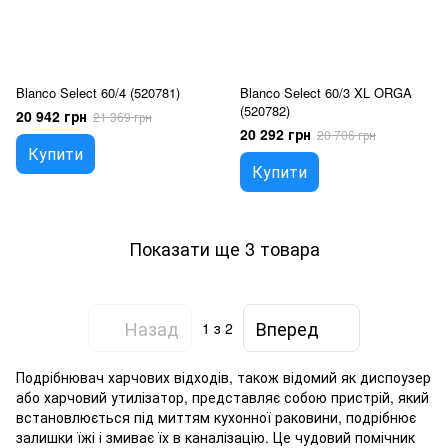
Blanco Select 60/4 (520781)
Blanco Select 60/3 XL ORGA
(520782)
20 942 грн
21 369 грн
20 292 грн
20 706 грн
Купити
Купити
Показати ще 3 товара
Назад
Вперед
1
з 2
Подрібнювач харчових відходів, також відомий як диспоузер
або харчовий утилізатор, представляє собою пристрій, який
встановлюється під миттям кухонної раковини, подрібнює
залишки їжі і змиває їх в каналізацію. Це чудовий помічник