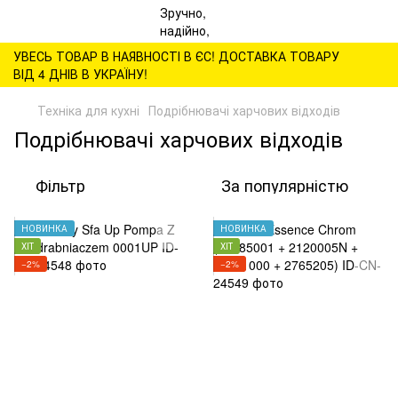
УВЕСЬ ТОВАР В НАЯВНОСТІ В ЄС! ДОСТАВКА ТОВАРУ
ВІД 4 ДНІВ В УКРАЇНУ!
Техніка для кухні
Подрібнювачі харчових відходів
Подрібнювачі харчових відходів
Фільтр
За популярністю
НОВИНКА
НОВИНКА
ХІТ
ХІТ
−2%
−2%