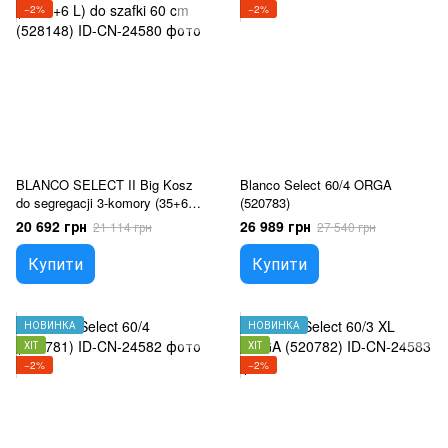
−2%
−2%
BLANCO SELECT II Big Kosz
Blanco Select 60/4 ORGA
do segregacji 3-komory (35+6+6
(520783)
L) do szafki 60 cm (528148)
20 692 грн
26 989 грн
21 114 грн
27 540 грн
Купити
Купити
НОВИНКА
НОВИНКА
ХІТ
ХІТ
−2%
−2%