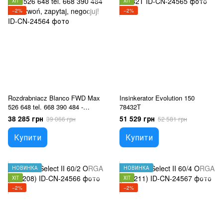
ХІТ
ХІТ
−2%
−2%
Rozdrabniacz Blanco FWD Max
Insinkerator Evolution 150
526 648 tel. 668 390 484 -
78432T
zadzwoń, zapytaj, negocjuj!
38 285 грн
51 529 грн
39 066 грн
52 581 грн
Купити
Купити
НОВИНКА
НОВИНКА
ХІТ
ХІТ
−2%
−2%