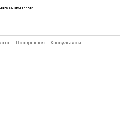
опичувальної знижки
антія
Повернення
Консультація