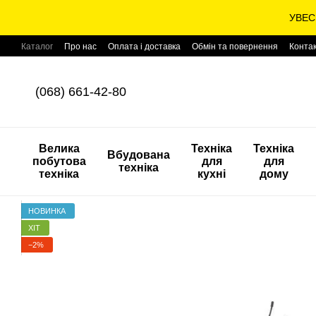
Перейти до основного контенту
УВЕС
Каталог
Про нас
Оплата і доставка
Обмін та повернення
Конта
(068) 661-42-80
Велика
Техніка
Техніка
Вбудована
побутова
для
для
техніка
техніка
кухні
дому
НОВИНКА
ХІТ
−2%