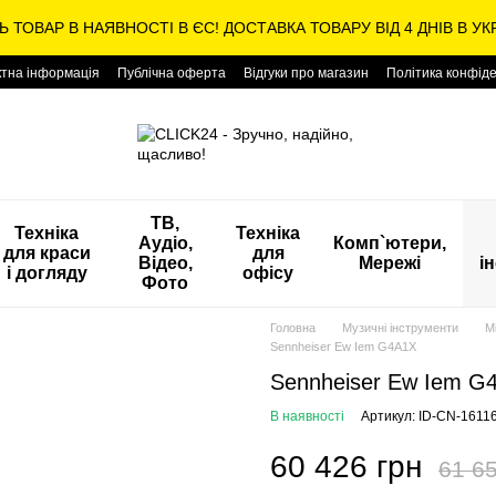
Ь ТОВАР В НАЯВНОСТІ В ЄС! ДОСТАВКА ТОВАРУ ВІД 4 ДНІВ В УКР
ктна інформація
Публічна оферта
Відгуки про магазин
Політика конфіде
ТВ,
Техніка
Техніка
Аудіо,
Комп`ютери,
для краси
для
Відео,
Мережі
і
і догляду
офісу
Фото
Головна
Музичні інструменти
М
Sennheiser Ew Iem G4A1X
Sennheiser Ew Iem G
В наявності
Артикул: ID-CN-1611
60 426 грн
61 65