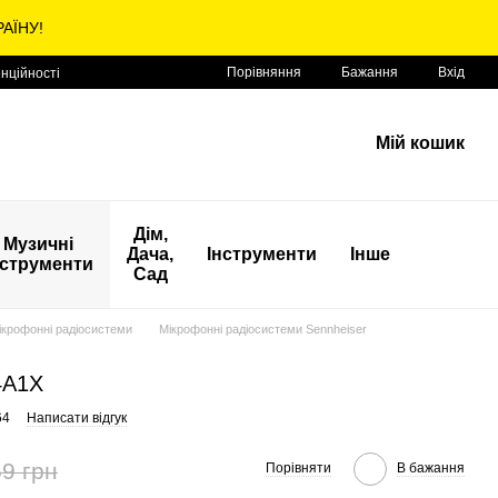
АЇНУ!
Порівняння
Бажання
Вхід
нційності
Мій кошик
Дім,
Музичні
Дача,
Інструменти
Інше
нструменти
Сад
ікрофонні радіосистеми
Мікрофонні радіосистеми Sennheiser
4A1X
64
Написати відгук
9 грн
Порівняти
В бажання