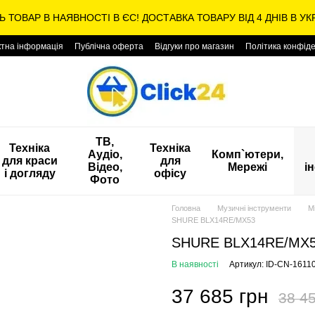
Ь ТОВАР В НАЯВНОСТІ В ЄС! ДОСТАВКА ТОВАРУ ВІД 4 ДНІВ В УКР
ктна інформація
Публічна оферта
Відгуки про магазин
Політика конфіде
ТВ,
Техніка
Техніка
Аудіо,
Комп`ютери,
для краси
для
Відео,
Мережі
і
і догляду
офісу
Фото
Головна
Музичні інструменти
М
SHURE BLX14RE/MX53
SHURE BLX14RE/MX
В наявності
Артикул: ID-CN-1611
37 685 грн
38 45