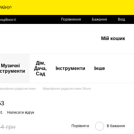
АЇНУ!
Порівняння
Бажання
Вхід
нційності
Мій кошик
Дім,
Музичні
Дача,
Інструменти
Інше
нструменти
Сад
ікрофонні радіосистеми
Мікрофонні радіосистеми Shure
53
01
Написати відгук
4 грн
Порівняти
В бажання