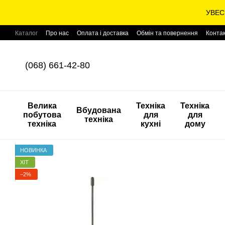
Перейти до основного контенту
УВЕС
Каталог
Про нас
Оплата і доставка
Обмін та повернення
Конта
(068) 661-42-80
Велика
Техніка
Техніка
Вбудована
побутова
для
для
техніка
техніка
кухні
дому
НОВИНКА
ХІТ
−2%