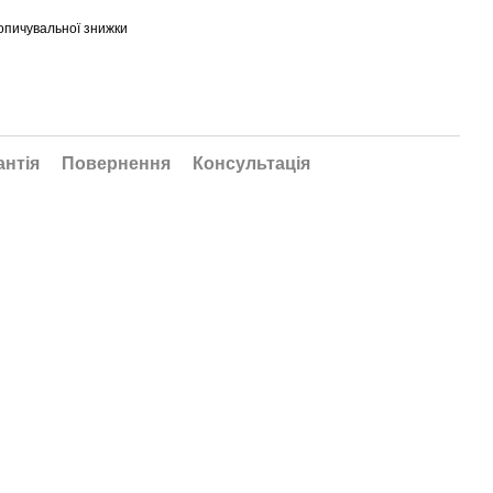
опичувальної знижки
антія
Повернення
Консультація