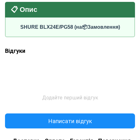
📋 Опис
SHURE BLX24E/PG58 (на📦Замовлення)
Відгуки
Додайте перший відгук
Написати відгук