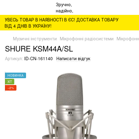
УВЕСЬ ТОВАР В НАЯВНОСТІ В ЄС! ДОСТАВКА ТОВАРУ
ВІД 4 ДНІВ В УКРАЇНУ!
Музичні інструменти
Мікрофонні радіосистеми
Мікрофонн
SHURE KSM44A/SL
Артикул:
ID-CN-161140
Написати відгук
НОВИНКА
ХІТ
−2%