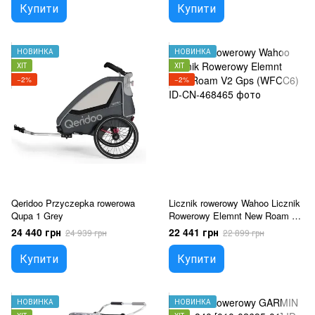
Купити
Купити
НОВИНКА
НОВИНКА
ХІТ
ХІТ
−2%
−2%
Qeridoo Przyczepka rowerowa
Licznik rowerowy Wahoo Licznik
Qupa 1 Grey
Rowerowy Elemnt New Roam V2
Gps (WFCC6)
24 440 грн
22 441 грн
24 939 грн
22 899 грн
Купити
Купити
НОВИНКА
НОВИНКА