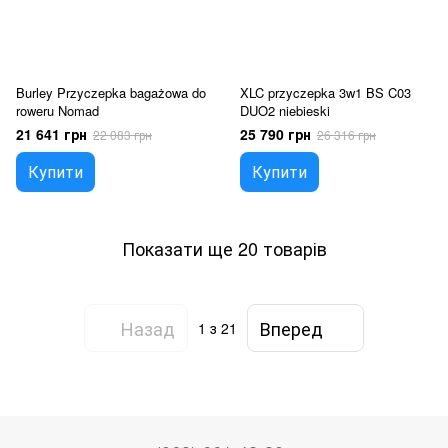
Burley Przyczepka bagażowa do
XLC przyczepka 3w1 BS C03
roweru Nomad
DUO2 niebieski
21 641 грн
25 790 грн
22 083 грн
26 316 грн
Купити
Купити
Показати ще 20 товарів
Назад
Вперед
1
з 21