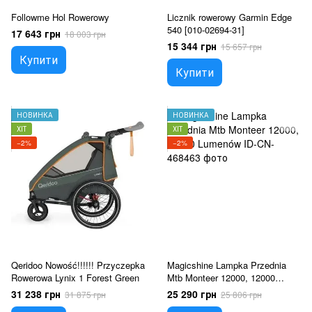
Followme Hol Rowerowy
Licznik rowerowy Garmin Edge
540 [010-02694-31]
17 643 грн
18 003 грн
15 344 грн
15 657 грн
Купити
Купити
НОВИНКА
НОВИНКА
ХІТ
ХІТ
−2%
−2%
Qeridoo Nowość!!!!!! Przyczepka
Magicshine Lampka Przednia
Rowerowa Lynix 1 Forest Green
Mtb Monteer 12000, 12000
Lumenów
31 238 грн
25 290 грн
31 875 грн
25 806 грн