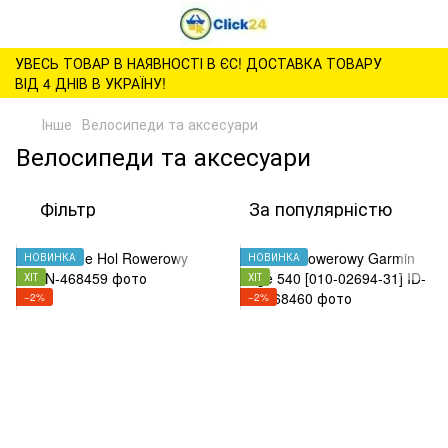
УВЕСЬ ТОВАР В НАЯВНОСТІ В ЄС! ДОСТАВКА ТОВАРУ
ВІД 4 ДНІВ В УКРАЇНУ!
Інше
Велосипеди та аксесуари
Велосипеди та аксесуари
Фільтр
За популярністю
НОВИНКА
НОВИНКА
ХІТ
ХІТ
−2%
−2%