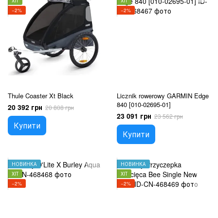
ХІТ
ХІТ
−2%
−2%
Thule Coaster Xt Black
Licznik rowerowy GARMIN Edge
840 [010-02695-01]
20 392 грн
20 808 грн
23 091 грн
23 562 грн
Купити
Купити
НОВИНКА
НОВИНКА
ХІТ
ХІТ
−2%
−2%