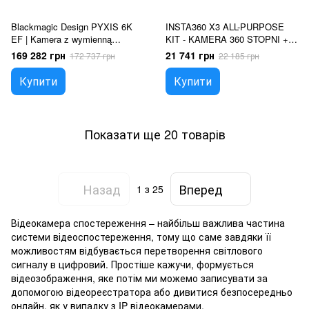
Blackmagic Design PYXIS 6K
INSTA360 X3 ALL-PURPOSE
EF | Kamera z wymienną
KIT - KAMERA 360 STOPNI +
optyką, Pełna klatka, 6K RAW,
DODATKOWY AKUMULATOR +
169 282 грн
21 741 грн
172 737 грн
22 185 грн
Streaming
2w1 INVISIBLE SELFIE STICK
ZE STATYWEM + OSŁONY
Купити
Купити
OBIEKTYWU
Показати ще 20 товарів
Назад
Вперед
1
з 25
Відеокамера спостереження – найбільш важлива частина
системи відеоспостереження, тому що саме завдяки її
можливостям відбувається перетворення світлового
сигналу в цифровий. Простіше кажучи, формується
відеозображення, яке потім ми можемо записувати за
допомогою відеореєстратора або дивитися безпосередньо
онлайн, як у випадку з IP відеокамерами.