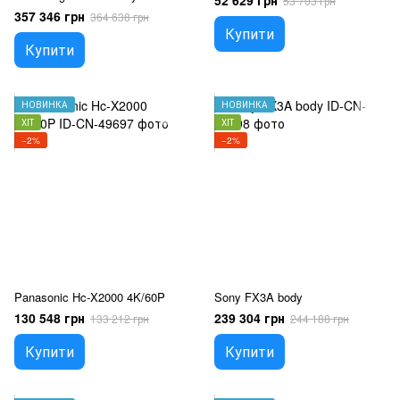
52 629 грн
53 703 грн
prędkość 45 km/h ∙ zasięg 80
357 346 грн
364 638 грн
km ∙ kamera cofania ∙ dach
Купити
panoramiczny, Szary
Купити
НОВИНКА
НОВИНКА
ХІТ
ХІТ
−2%
−2%
Panasonic Hc-X2000 4K/60P
Sony FX3A body
130 548 грн
239 304 грн
133 212 грн
244 188 грн
Купити
Купити