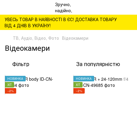
УВЕСЬ ТОВАР В НАЯВНОСТІ В ЄС! ДОСТАВКА ТОВАРУ
ВІД 4 ДНІВ В УКРАЇНУ!
ТВ, Аудіо, Відео, Фото
Відеокамери
Відеокамери
Фільтр
За популярністю
НОВИНКА
НОВИНКА
ХІТ
ХІТ
−2%
−2%