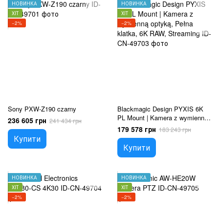
НОВИНКА
НОВИНКА
ХІТ
ХІТ
−2%
−2%
Sony PXW-Z190 czarny
Blackmagic Design PYXIS 6K
PL Mount | Kamera z wymienną
236 605 грн
241 434 грн
optyką, Pełna klatka, 6K RAW,
179 578 грн
183 243 грн
Streaming
Купити
Купити
НОВИНКА
НОВИНКА
ХІТ
ХІТ
−2%
−2%