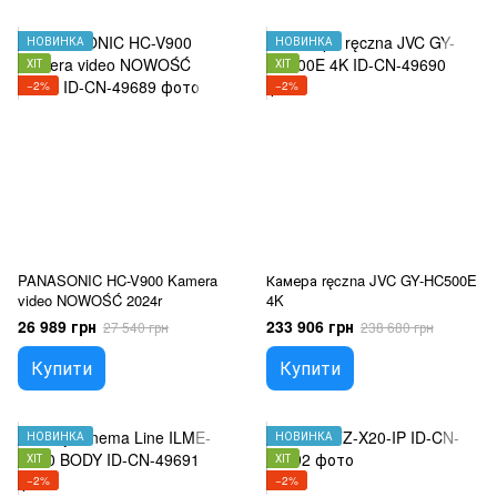
НОВИНКА
НОВИНКА
ХІТ
ХІТ
−2%
−2%
PANASONIC HC-V900 Kamera
Камера ręczna JVC GY-HC500E
video NOWOŚĆ 2024r
4K
26 989 грн
233 906 грн
27 540 грн
238 680 грн
Купити
Купити
НОВИНКА
НОВИНКА
ХІТ
ХІТ
−2%
−2%