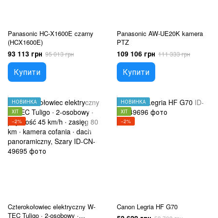
Panasonic HC-X1600E czarny
Panasonic AW-UE20K kamera
(HCX1600E)
PTZ
93 113 грн
109 106 грн
95 013 грн
111 333 грн
Купити
Купити
НОВИНКА
НОВИНКА
ХІТ
ХІТ
−2%
−2%
Czterokołowiec elektryczny W-
Canon Legria HF G70
TEC Tuligo ∙ 2-osobowy ∙