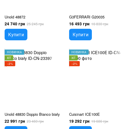
Unold 48872
G3FERRARI G20035
24 740 грн
16 493 грн
25 245 грн
16 830 грн
Купити
Купити
НОВИНКА
НОВИНКА
ХІТ
ХІТ
−2%
−2%
Unold 48830 Doppio Bianco biały
Cuisinart ICE100E
22 991 грн
19 292 грн
23 460 грн
19 686 грн