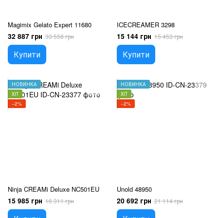
Magimix Gelato Expert 11680
ICECREAMER 3298
32 887 грн
15 144 грн
33 558 грн
15 453 грн
Купити
Купити
НОВИНКА
НОВИНКА
ХІТ
ХІТ
−2%
−2%
Ninja CREAMi Deluxe NC501EU
Unold 48950
15 985 грн
20 692 грн
16 311 грн
21 114 грн