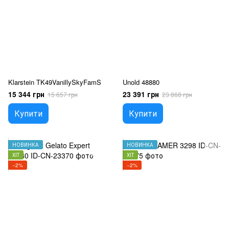
Klarstein TK49VanillySkyFamS
Unold 48880
15 344 грн
23 391 грн
15 657 грн
23 868 грн
Купити
Купити
НОВИНКА
НОВИНКА
ХІТ
ХІТ
−2%
−2%