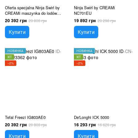
Oferta specjalna Ninja Swirl by
Ninja Swirl by CREAMi
CREAMi maszynka do lodów
NC701EU
gałkowych i świderków 13 w 1
20 392 грн
19 892 грн
20 808 грн
20 298 грн
NC701EU
Купити
Купити
НОВИНКА
НОВИНКА
ХІТ
ХІТ
−2%
−2%
Tefal Freezi IG803AE0
De'Longhi ICK 5000
20 392 грн
16 293 грн
20 808 грн
16 626 грн
Купити
Купити