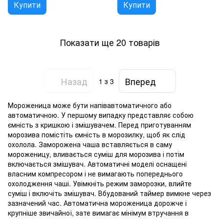
Купити
Купити
Показати ще 20 товарів
Назад
Вперед
1
з 3
Мороженица може бути напівавтоматичного або
автоматичною. У першому випадку представляє собою
ємність з кришкою і змішувачем. Перед приготуванням
морозива помістіть ємність в морозилку, щоб як слід
охолола. Заморожена чаша вставляється в саму
мороженицу, вливається суміш для морозива і потім
включається змішувач. Автоматичні моделі оснащені
власним компресором і не вимагають попереднього
охолодження чаші. Увімкніть режим заморозки, влийте
суміш і включіть змішувач. Вбудований таймер вимкне через
зазначений час. Автоматична мороженица дорожче і
крупніше звичайної, зате вимагає мінімум втручання в