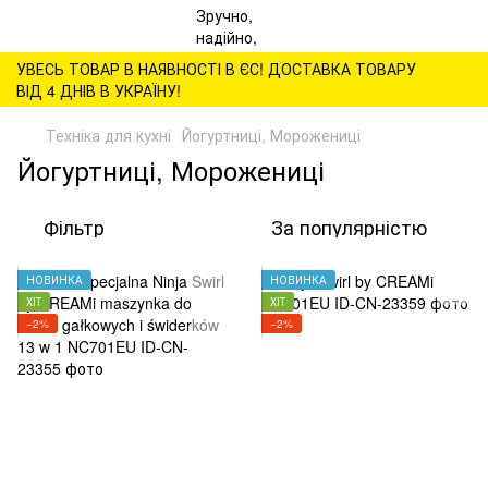
УВЕСЬ ТОВАР В НАЯВНОСТІ В ЄС! ДОСТАВКА ТОВАРУ
ВІД 4 ДНІВ В УКРАЇНУ!
Техніка для кухні
Йогуртниці, Морожениці
Йогуртниці, Морожениці
Фільтр
За популярністю
НОВИНКА
НОВИНКА
ХІТ
ХІТ
−2%
−2%