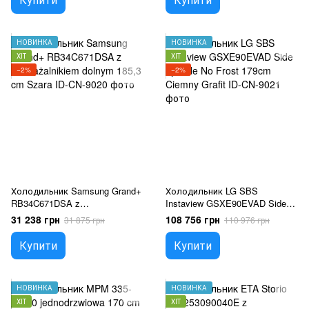
НОВИНКА
НОВИНКА
ХІТ
ХІТ
−2%
−2%
Холодильник Samsung Grand+
Холодильник LG SBS
RB34C671DSA z
Instaview GSXE90EVAD Side
zamrażalnikiem dolnym 185,3
by Side No Frost 179cm Ciemny
31 238 грн
108 756 грн
31 875 грн
110 976 грн
cm Szara
Grafit
Купити
Купити
НОВИНКА
НОВИНКА
ХІТ
ХІТ