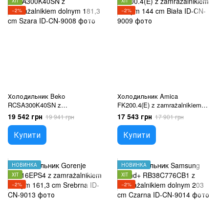
ХІТ
ХІТ
−2%
−2%
Холодильник Beko
Холодильник Amica
RCSA300K40SN z
FK200.4(E) z zamrażalnikiem
zamrażalnikiem dolnym 181,3
dolnym 144 cm Biała
19 542 грн
17 543 грн
19 941 грн
17 901 грн
cm Szara
Купити
Купити
НОВИНКА
НОВИНКА
ХІТ
ХІТ
−2%
−2%