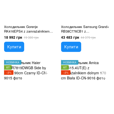
Холодильник Gorenje
Холодильник Samsung Grand+
RK416EPS4 z zamrażalnikiem
RB38C776CB1 z
dolnym 161,3 cm Srebrna
zamrażalnikiem dolnym 203 cm
18 992 грн
43 483 грн
19 380 грн
44 370 грн
Czarna
Купити
Купити
НОВИНКА
НОВИНКА
ХІТ
ХІТ
−2%
−2%