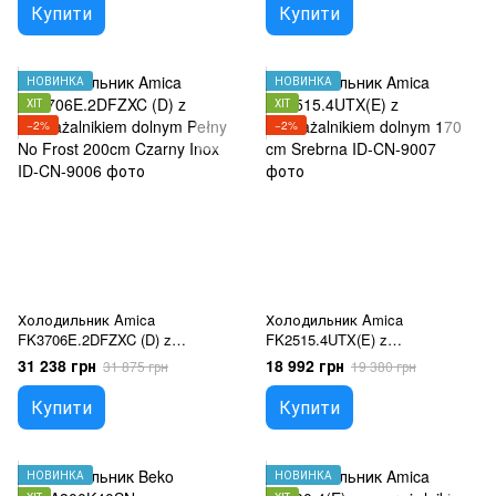
Купити
Купити
НОВИНКА
НОВИНКА
ХІТ
ХІТ
−2%
−2%
Холодильник Amica
Холодильник Amica
FK3706E.2DFZXC (D) z
FK2515.4UTX(E) z
zamrażalnikiem dolnym Pełny
zamrażalnikiem dolnym 170 cm
31 238 грн
18 992 грн
31 875 грн
19 380 грн
No Frost 200cm Czarny Inox
Srebrna
Купити
Купити
НОВИНКА
НОВИНКА