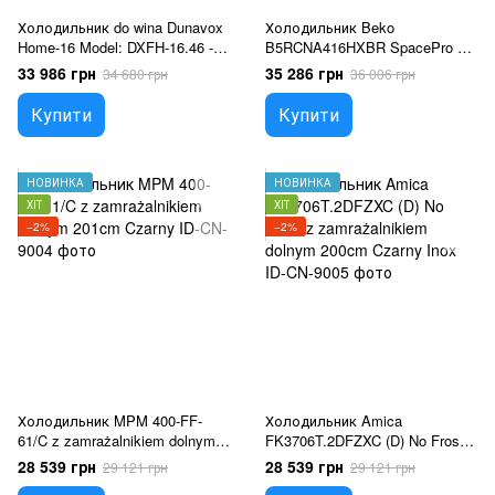
Холодильник do wina Dunavox
Холодильник Beko
Home-16 Model: DXFH-16.46 -
B5RCNA416HXBR SpacePro z
Specjalistyczny sklep - Raty 0%
zamrażalnikiem dolnym 203,5
33 986 грн
35 286 грн
34 680 грн
36 006 грн
- Kup z PayPo i zapłać za 30 dni
cm Dark Inox
Купити
Купити
НОВИНКА
НОВИНКА
ХІТ
ХІТ
−2%
−2%
Холодильник MPM 400-FF-
Холодильник Amica
61/C z zamrażalnikiem dolnym
FK3706T.2DFZXC (D) No Frost z
201cm Czarny
zamrażalnikiem dolnym 200cm
28 539 грн
28 539 грн
29 121 грн
29 121 грн
Czarny Inox