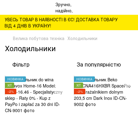
УВЕСЬ ТОВАР В НАЯВНОСТІ В ЄС! ДОСТАВКА ТОВАРУ
ВІД 4 ДНІВ В УКРАЇНУ!
Велика побутова техніка
Холодильники
Холодильники
Фільтр
За популярністю
НОВИНКА
НОВИНКА
ХІТ
ХІТ
−2%
−2%