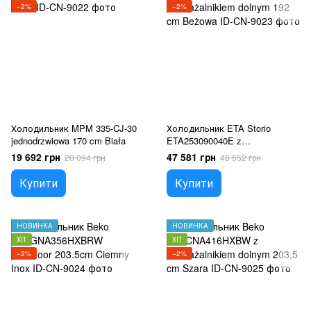
−2%
−2%
Холодильник MPM 335-CJ-30
Холодильник ETA Storio
jednodrzwiowa 170 cm Biała
ETA253090040E z
zamrażalnikiem dolnym 192 cm
19 692 грн
47 581 грн
20 094 грн
48 552 грн
Beżowa
Купити
Купити
НОВИНКА
НОВИНКА
ХІТ
ХІТ
−2%
−2%