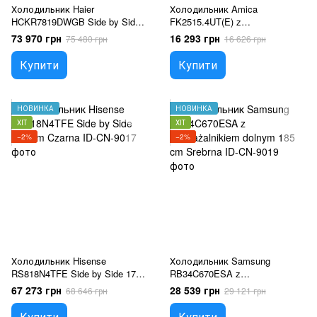
Холодильник Haier
Холодильник Amica
HCKR7819DWGB Side by Side
FK2515.4UT(E) z
190cm Czarny
zamrażalnikiem dolnym 170 cm
73 970 грн
16 293 грн
75 480 грн
16 626 грн
Biała
Купити
Купити
НОВИНКА
НОВИНКА
ХІТ
ХІТ
−2%
−2%
Холодильник Hisense
Холодильник Samsung
RS818N4TFE Side by Side 179
RB34C670ESA z
cm Czarna
zamrażalnikiem dolnym 185 cm
67 273 грн
28 539 грн
68 646 грн
29 121 грн
Srebrna
Купити
Купити