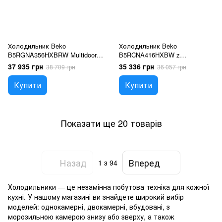
Холодильник Beko
Холодильник Beko
B5RGNA356HXBRW Multidoor
B5RCNA416HXBW z
203.5cm Ciemny Inox
zamrażalnikiem dolnym 203,5
37 935 грн
35 336 грн
38 709 грн
36 057 грн
cm Szara
Купити
Купити
Показати ще 20 товарів
Назад
Вперед
1
з 94
Холодильники — це незамінна побутова техніка для кожної
кухні. У нашому магазині ви знайдете широкий вибір
моделей: однокамерні, двокамерні, вбудовані, з
морозильною камерою знизу або зверху, а також