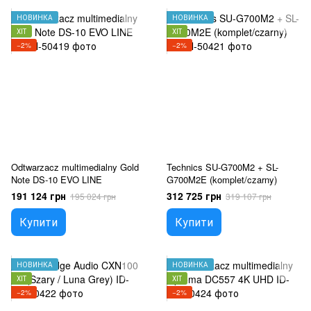
НОВИНКА
НОВИНКА
ХІТ
ХІТ
−2%
−2%
Odtwarzacz multimedialny Gold
Technics SU-G700M2 + SL-
Note DS-10 EVO LINE
G700M2E (komplet/czarny)
191 124 грн
312 725 грн
195 024 грн
319 107 грн
Купити
Купити
НОВИНКА
НОВИНКА
ХІТ
ХІТ
−2%
−2%