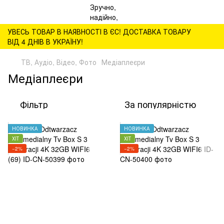
УВЕСЬ ТОВАР В НАЯВНОСТІ В ЄС! ДОСТАВКА ТОВАРУ
ВІД 4 ДНІВ В УКРАЇНУ!
ТВ, Аудіо, Відео, Фото
Медіаплеєри
Медіаплеєри
Фільтр
За популярністю
НОВИНКА
НОВИНКА
ХІТ
ХІТ
−2%
−2%