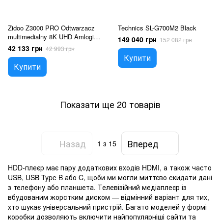
Zidoo Z3000 PRO Odtwarzacz
Technics SL-G700M2 Black
multimedialny 8K UHD Amlogic
149 040 грн
152 082 грн
S928X-K HDR10+ Dolby Vision
42 133 грн
42 993 грн
Купити
Купити
Показати ще 20 товарів
Назад
Вперед
1
з 15
HDD-плеєр має пару додаткових входів HDMI, а також часто
USB, USB Type B або C, щоби ми могли миттєво скидати дані
з телефону або планшета. Телевізійний медіаплеєр із
вбудованим жорстким диском — відмінний варіант для тих,
хто шукає універсальний пристрій. Багато моделей у формі
коробки дозволяють включити найпопулярніші сайти та