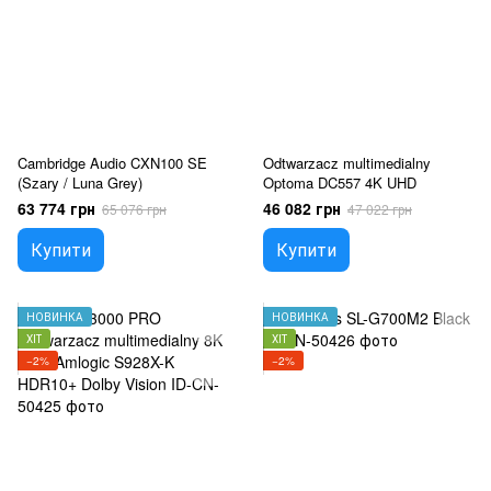
Cambridge Audio CXN100 SE
Odtwarzacz multimedialny
(Szary / Luna Grey)
Optoma DC557 4K UHD
63 774 грн
46 082 грн
65 076 грн
47 022 грн
Купити
Купити
НОВИНКА
НОВИНКА
ХІТ
ХІТ
−2%
−2%