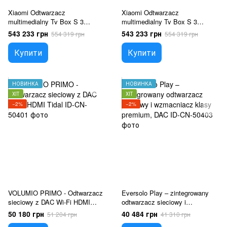
Xiaomi Odtwarzacz
Xiaomi Odtwarzacz
multimedialny Tv Box S 3
multimedialny Tv Box S 3
Generacji 4K 32GB WIFI6 (69)
Generacji 4K 32GB WIFI6
543 233 грн
543 233 грн
554 319 грн
554 319 грн
Купити
Купити
НОВИНКА
НОВИНКА
ХІТ
ХІТ
−2%
−2%
VOLUMIO PRIMO - Odtwarzacz
Eversolo Play – zintegrowany
sieciowy z DAC Wi-Fi HDMI
odtwarzacz sieciowy i
Tidal
wzmacniacz klasy premium,
50 180 грн
40 484 грн
51 204 грн
41 310 грн
DAC