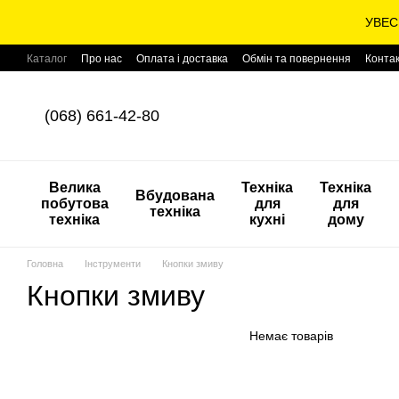
Перейти до основного контенту
УВЕС
Каталог
Про нас
Оплата і доставка
Обмін та повернення
Конта
(068) 661-42-80
Велика
Техніка
Техніка
Вбудована
побутова
для
для
техніка
техніка
кухні
дому
Головна
Інструменти
Кнопки змиву
Кнопки змиву
Немає товарів