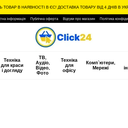
Ь ТОВАР В НАЯВНОСТІ В ЄС! ДОСТАВКА ТОВАРУ ВІД 4 ДНІВ В УКР
ктна інформація
Публічна оферта
Відгуки про магазин
Політика конфіде
ТВ,
Техніка
Техніка
Аудіо,
Комп`ютери,
для краси
для
Відео,
Мережі
і
і догляду
офісу
Фото