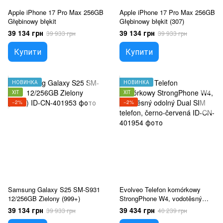
Apple iPhone 17 Pro Max 256GB
Apple iPhone 17 Pro Max 256GB
Głębinowy błękit
Głębinowy błękit (307)
39 134 грн
39 134 грн
39 933 грн
39 933 грн
Купити
Купити
НОВИНКА
НОВИНКА
ХІТ
ХІТ
−2%
−2%
Samsung Galaxy S25 SM-S931
Evolveo Telefon komórkowy
12/256GB Zielony (999+)
StrongPhone W4, vodotěsný
odolný Dual SIM telefon, černo-
39 134 грн
39 434 грн
39 933 грн
40 239 грн
červená