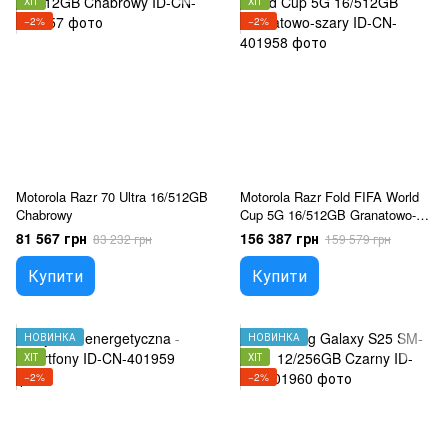
ХІТ
ХІТ
−2%
−2%
Motorola Razr 70 Ultra 16/512GB
Motorola Razr Fold FIFA World
Chabrowy
Cup 5G 16/512GB Granatowo-
szary
81 567 грн
156 387 грн
83 232 грн
159 579 грн
Купити
Купити
НОВИНКА
НОВИНКА
ХІТ
ХІТ
−2%
−2%