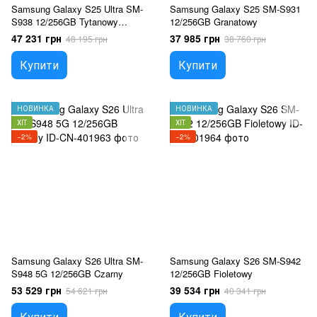
Samsung Galaxy S25 Ultra SM-
Samsung Galaxy S25 SM-S931
S938 12/256GB Tytanowy
12/256GB Granatowy
Czarny
47 231 грн
37 985 грн
48 195 грн
38 760 грн
Купити
Купити
НОВИНКА
НОВИНКА
ХІТ
ХІТ
−2%
−2%
Samsung Galaxy S26 Ultra SM-
Samsung Galaxy S26 SM-S942
S948 5G 12/256GB Czarny
12/256GB Fioletowy
53 529 грн
39 534 грн
54 621 грн
40 341 грн
Купити
Купити