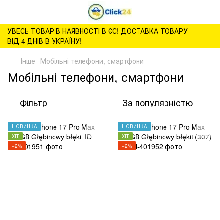
УВЕСЬ ТОВАР В НАЯВНОСТІ В ЄС! ДОСТАВКА ТОВАРУ
ВІД 4 ДНІВ В УКРАЇНУ!
Інше
Мобільні телефони, смартфони
Мобільні телефони, смартфони
Фільтр
За популярністю
НОВИНКА
НОВИНКА
ХІТ
ХІТ
−2%
−2%