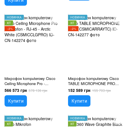
НОВИНКА
НОВИНКА
ХІТ
ХІТ
−2%
−2%
Мікрофон komputerowy Cisco
Мікрофон komputerowy Cisco
Ceiling Microphone Pro -
TABLE MICROPHONE PRO
Mikrofon - RJ-45 - Arctic White
(CSMICARRAYTC)
566 573 грн
152 589 грн
578 136 грн
155 703 грн
(CSMICCLGPRO)
Купити
Купити
НОВИНКА
НОВИНКА
ХІТ
ХІТ