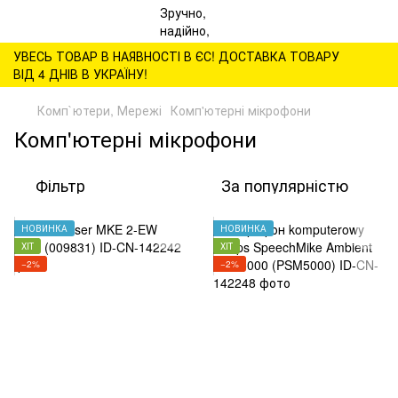
УВЕСЬ ТОВАР В НАЯВНОСТІ В ЄС! ДОСТАВКА ТОВАРУ
ВІД 4 ДНІВ В УКРАЇНУ!
Комп`ютери, Мережі
Комп'ютерні мікрофони
Комп'ютерні мікрофони
Фільтр
За популярністю
НОВИНКА
НОВИНКА
ХІТ
ХІТ
−2%
−2%