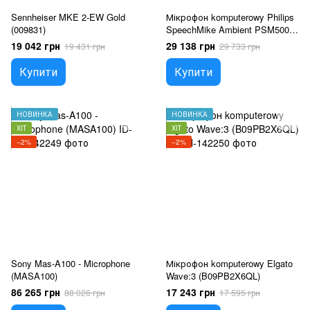
Sennheiser MKE 2-EW Gold
Мікрофон komputerowy Philips
(009831)
SpeechMike Ambient PSM5000
(PSM5000)
19 042 грн
29 138 грн
19 431 грн
29 733 грн
Купити
Купити
НОВИНКА
НОВИНКА
ХІТ
ХІТ
−2%
−2%
Sony Mas-A100 - Microphone
Мікрофон komputerowy Elgato
(MASA100)
Wave:3 (B09PB2X6QL)
86 265 грн
17 243 грн
88 026 грн
17 595 грн