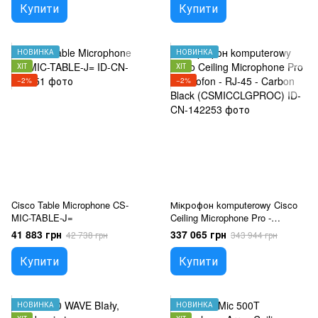
Купити
Купити
НОВИНКА
НОВИНКА
ХІТ
ХІТ
−2%
−2%
Cisco Table Microphone CS-
Мікрофон komputerowy Cisco
MIC-TABLE-J=
Ceiling Microphone Pro -
Mikrofon - RJ-45 - Carbon Black
41 883 грн
337 065 грн
42 738 грн
343 944 грн
(CSMICCLGPROC)
Купити
Купити
НОВИНКА
НОВИНКА