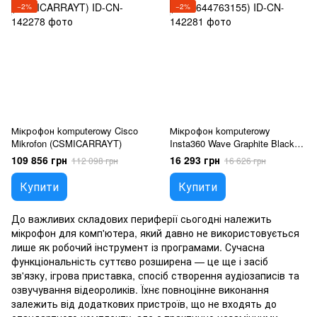
−2%
−2%
Мікрофон komputerowy Cisco
Мікрофон komputerowy
Mikrofon (CSMICARRAYT)
Insta360 Wave Graphite Black
(6977644763155)
109 856 грн
16 293 грн
112 098 грн
16 626 грн
Купити
Купити
До важливих складових периферії сьогодні належить
мікрофон для комп'ютера, який давно не використовується
лише як робочий інструмент із програмами. Сучасна
функціональність суттєво розширена — це ще і засіб
зв'язку, ігрова приставка, спосіб створення аудіозаписів та
озвучування відеороликів. Їхнє повноцінне виконання
залежить від додаткових пристроїв, що не входять до