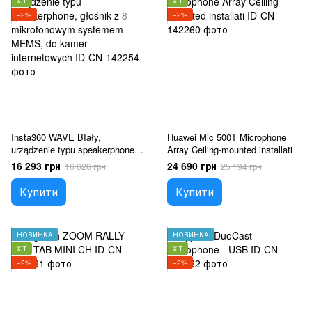
ХІТ
ХІТ
−2%
−2%
Insta360 WAVE BIały,
Huawei Mic 500T Microphone
urządzenie typu speakerphone,
Array Ceiling-mounted installati
głośnik z 8-mikrofonowym
16 293 грн
24 690 грн
16 626 грн
25 194 грн
systemem MEMS, do kamer
internetowych
Купити
Купити
НОВИНКА
НОВИНКА
ХІТ
ХІТ
−2%
−2%