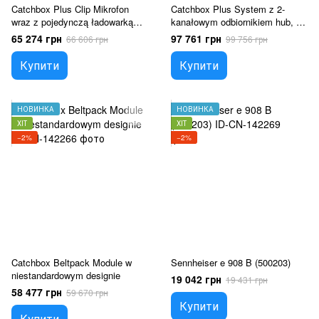
Catchbox Plus Clip Mikrofon
Catchbox Plus System z 2-
wraz z pojedynczą ładowarką
kanałowym odbiornikiem hub, 1
dokującą Aufladestation i
kostką wraz z ładowarką –
65 274 грн
97 761 грн
66 606 грн
99 756 грн
wspornikiem ładowarki
niestandardowy (kolor i logo do
dokującej, Custom
wyboru)
Купити
Купити
НОВИНКА
НОВИНКА
ХІТ
ХІТ
−2%
−2%
Catchbox Beltpack Module w
Sennheiser e 908 B (500203)
niestandardowym designie
19 042 грн
19 431 грн
58 477 грн
59 670 грн
Купити
Купити